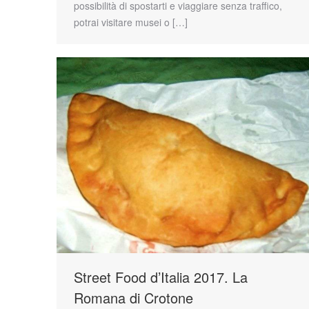
possibilità di spostarti e viaggiare senza traffico,
potrai visitare musei o […]
Street Food d’Italia 2017. La
Romana di Crotone