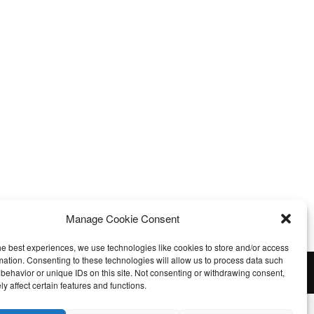
Manage Cookie Consent
he best experiences, we use technologies like cookies to store and/or access
mation. Consenting to these technologies will allow us to process data such
P.IVA 03282440795 - Designed by Infolabs.
behavior or unique IDs on this site. Not consenting or withdrawing consent,
y affect certain features and functions.