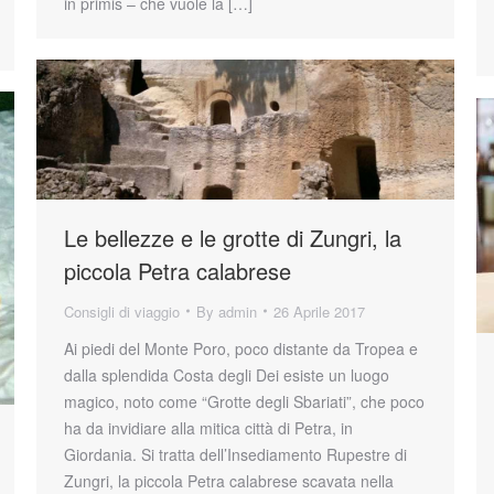
in primis – che vuole la […]
Le bellezze e le grotte di Zungri, la
piccola Petra calabrese
Consigli di viaggio
By
admin
26 Aprile 2017
Ai piedi del Monte Poro, poco distante da Tropea e
dalla splendida Costa degli Dei esiste un luogo
magico, noto come “Grotte degli Sbariati”, che poco
ha da invidiare alla mitica città di Petra, in
Giordania. Si tratta dell’Insediamento Rupestre di
Zungri, la piccola Petra calabrese scavata nella