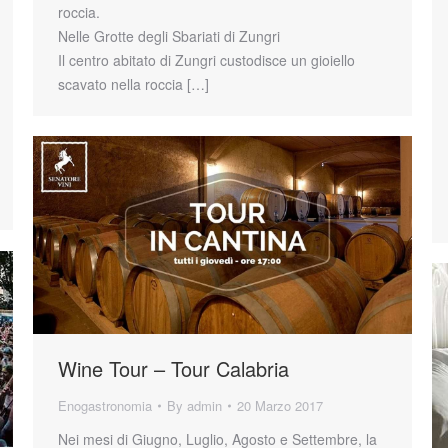
roccia.
Nelle Grotte degli Sbariati di Zungri
Il centro abitato di Zungri custodisce un gioiello
scavato nella roccia […]
Wine Tour – Tour Calabria
Enogastronomia
By
admin
20 Marzo 2017
Nei mesi di Giugno, Luglio, Agosto e Settembre, la