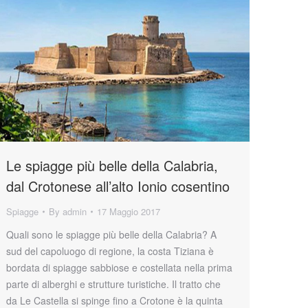
Le spiagge più belle della Calabria,
dal Crotonese all’alto Ionio cosentino
Spiagge
By
admin
17 Maggio 2017
Quali sono le spiagge più belle della Calabria? A
sud del capoluogo di regione, la costa Tiziana è
bordata di spiagge sabbiose e costellata nella prima
parte di alberghi e strutture turistiche. Il tratto che
da Le Castella si spinge fino a Crotone è la quinta