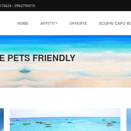
113624
-
0962793019
HOME
AFFITTI
OFFERTE
SCOPRI CAPO R
E PETS FRIENDLY