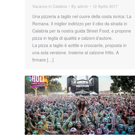
Vacanze in Calabria
By
admin
12 Aprile 2017
Una pizzeria a taglio nel cuore della costa ionica: La
Romana. Il miglior indirizzo per il cibo da strada in
Calabria per la nostra guida Street Food, e propone
pizza in teglia di qualità e calzoni d’autore.
La pizza a taglio è sottile e croccante, proposta in
una sola versione. Insieme al calzone fritto. A
firmare […]