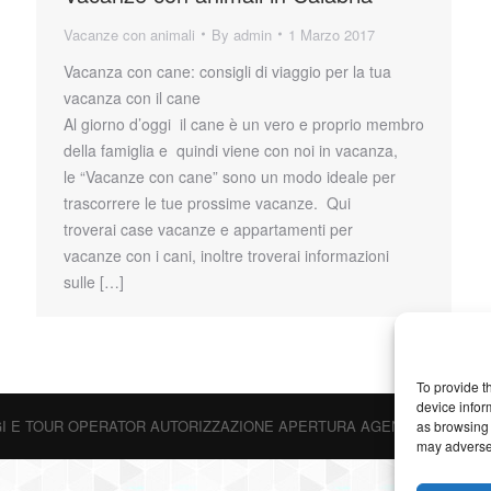
Vacanze con animali
By
admin
1 Marzo 2017
Vacanza con cane: consigli di viaggio per la tua
vacanza con il cane
Al giorno d’oggi il cane è un vero e proprio membro
della famiglia e quindi viene con noi in vacanza,
le “Vacanze con cane” sono un modo ideale per
trascorrere le tue prossime vacanze. Qui
troverai case vacanze e appartamenti per
vacanze con i cani, inoltre troverai informazioni
sulle […]
To provide t
device infor
I E TOUR OPERATOR AUTORIZZAZIONE APERTURA AGENZIA N. 2014/A/02- 
as browsing 
may adversel