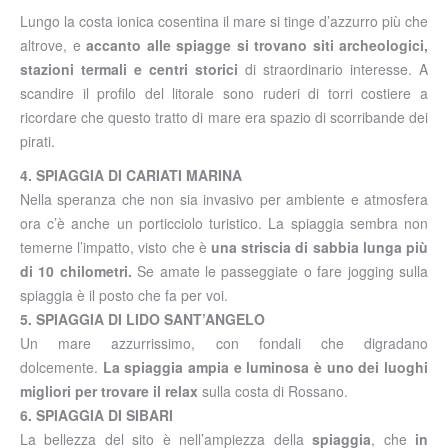
Lungo la costa ionica cosentina il mare si tinge d’azzurro più che
altrove, e
accanto alle spiagge si trovano siti archeologici,
stazioni termali e centri storici
di straordinario interesse. A
scandire il profilo del litorale sono ruderi di torri costiere a
ricordare che questo tratto di mare era spazio di scorribande dei
pirati.
4. SPIAGGIA DI CARIATI MARINA
Nella speranza che non sia invasivo per ambiente e atmosfera
ora c’è anche un porticciolo turistico. La spiaggia sembra non
temerne l’impatto, visto che è
una striscia di sabbia lunga più
di 10 chilometri.
Se amate le passeggiate o fare jogging sulla
spiaggia è il posto che fa per voi.
5. SPIAGGIA DI LIDO SANT’ANGELO
Un mare azzurrissimo, con fondali che digradano
dolcemente.
La spiaggia ampia e luminosa è uno dei luoghi
migliori per trovare il relax
sulla costa di Rossano.
6. SPIAGGIA DI SIBARI
La bellezza del sito è nell’ampiezza della
spiaggia
, che
in