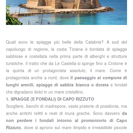
Quali sono le spiagge più belle della Calabria? A sud del
capoluogo di regione, la costa Tiziana è bordata di spiagge
sabbiose e costellata nella prima parte di alberghi e strutture
turistiche. Il tratto che da Le Castella si spinge fino a Crotone è
la quinta di un protagonista assoluto, il mare. Come è
protagonista anche a nord, dove
il paesaggio si compone di
lunghi arenili, spiagge di sabbia bianca o dorata
e fondali
che digradano dolci in un mare cristallino.
1. SPIAGGE (E FONDALI) DI CAPO RIZZUTO
Scogliere, banchi di madrepore, vaste praterie di posidonia, ma
anche antichi relitti e resti di mura greche. Sono davvero
da
non perdere i fondali intorno al promontorio di Capo
Rizzuto
, dove si aprono sul mare limpido e irresistibile piccole