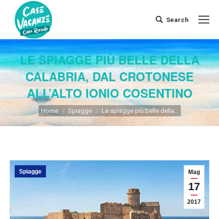
Search
Search:
LE SPIAGGE PIÙ BELLE DELLA
CALABRIA, DAL CROTONESE
ALL’ALTO IONIO COSENTINO
You are here:
Home
Spiagge
Le spiagge più belle della…
Spiagge
Mag
17
2017