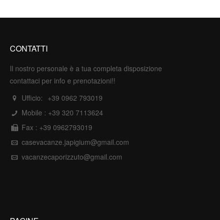
CONTATTI
Il nostro personale è a tua completa disposizione
contattaci per info e prenotazioni!!
Ufficio:
+39 0962 793019
Mobile :
+39 320 7113624
Fax : +39 0962793019
casevacanze.japigium@gmail.com
vacanzecaporizzuto@gmail.com