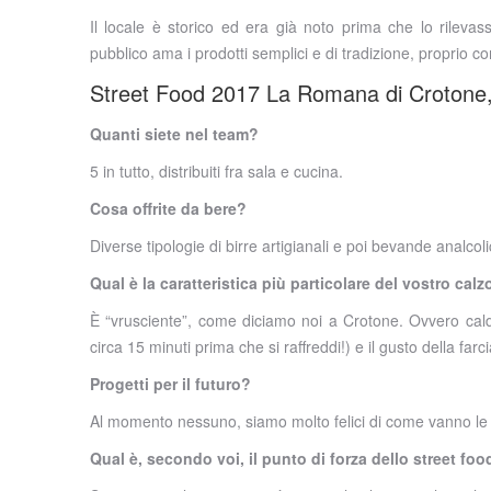
Il locale è storico ed era già noto prima che lo rilevas
pubblico ama i prodotti semplici e di tradizione, proprio co
Street Food 2017 La Romana di Crotone, 
Quanti siete nel team?
5 in tutto, distribuiti fra sala e cucina.
Cosa offrite da bere?
Diverse tipologie di birre artigianali e poi bevande analcol
Qual è la caratteristica più particolare del vostro cal
È “vrusciente”, come diciamo noi a Crotone. Ovvero caldo
circa 15 minuti prima che si raffreddi!) e il gusto della far
Progetti per il futuro?
Al momento nessuno, siamo molto felici di come vanno le
Qual è, secondo voi, il punto di forza dello street foo