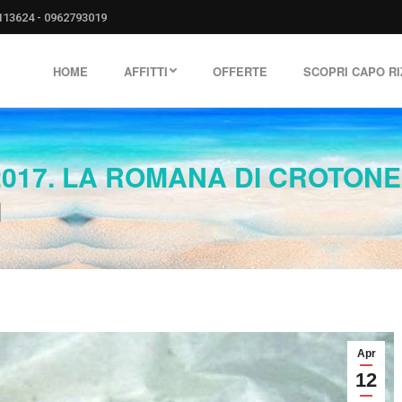
113624
-
0962793019
HOME
AFFITTI
OFFERTE
SCOPRI CAPO R
2017. LA ROMANA DI CROTONE
Apr
12