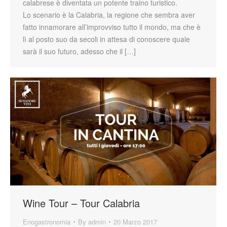
calabrese è diventata un potente traino turistico.
Lo scenario è la Calabria, la regione che sembra aver
fatto innamorare all’improvviso tutto il mondo, ma che è
lì al posto suo da secoli in attesa di conoscere quale
sarà il suo futuro, adesso che il […]
Wine Tour – Tour Calabria
Enogastronomia
By
admin
20 Marzo 2017