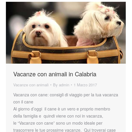
Vacanze con animali in Calabria
Vacanze con animali
By
admin
1 Marzo 2017
Vacanza con cane: consigli di viaggio per la tua vacanza
con il cane
Al giorno d’oggi il cane è un vero e proprio membro
della famiglia e quindi viene con noi in vacanza,
le “Vacanze con cane” sono un modo ideale per
trascorrere le tue prossime vacanze. Qui troverai case