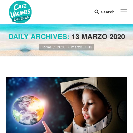
Search
Search:
DAILY ARCHIVES:
13 MARZO 2020
You are here:
Home
2020
marzo
13