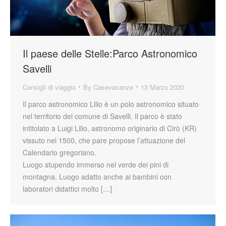
Il paese delle Stelle:Parco Astronomico
Savelli
Consigli di viaggio
By
Casevacanze
13 Marzo 2020
Il parco astronomico Lilio è un polo astronomico situato
nel territorio del comune di Savelli. Il parco è stato
intitolato a Luigi Lilio, astronomo originario di Cirò (KR)
vissuto nel 1500, che pare propose l’attuazione del
Calendario gregoriano.
Luogo stupendo immerso nel verde dei pini di
montagna. Luogo adatto anche ai bambini con
laboratori didattici molto […]