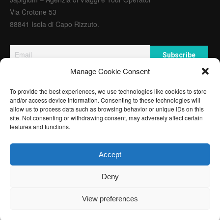
Via Crotone 53
88841 Isola di Capo Rizzuto.
Manage Cookie Consent
PARTNER E AGENZIE
To provide the best experiences, we use technologies like cookies to store
and/or access device information. Consenting to these technologies will
allow us to process data such as browsing behavior or unique IDs on this
site. Not consenting or withdrawing consent, may adversely affect certain
features and functions.
Copyright © 2017. JAPIGIUM AGENZIA VIAGGI E TOUR
OPERATOR AUTORIZZAZIONE APERTURA AGENZIA N.
Accept
2014/A/02- P.IVA 03282440795 - Designed by Infolabs.
Deny
View preferences