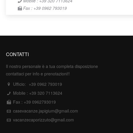
Mobile : +39 320 7113624
Fax : +39 0962 793019
CONTATTI
Il nostro personale è a tua completa disposizione
contattaci per info e prenotazioni!!
Ufficio:
+39 0962 793019
Mobile :
+39 320 7113624
Fax : +39 0962793019
casevacanze.japigium@gmail.com
vacanzecaporizzuto@gmail.com