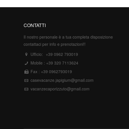
CONTATTI
Il nostro personale è a tua completa disposizione
contattaci per info e prenotazioni!!
Ufficio:
+39 0962 793019
Mobile :
+39 320 7113624
Fax : +39 0962793019
casevacanze.japigium@gmail.com
vacanzecaporizzuto@gmail.com