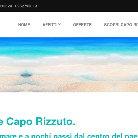
113624
-
0962793019
HOME
AFFITTI
OFFERTE
SCOPRI CAPO R
e Capo Rizzuto.
l mare e a pochi passi dal centro del pae