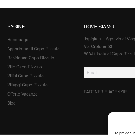
PAGINE
DOVE SIAMO
Japigium – Agenzia di Via
Homepage
Via Crotone 53
Appartamenti Capo Rizzuto
88841 Isola di Capo Rizzut
Residence Capo Rizzuto
Ville Capo Rizzuto
Villini Capo Rizzuto
Villaggi Capo Rizzuto
PARTNER E AGENZIE
Offerte Vacanze
Blog
To provide t