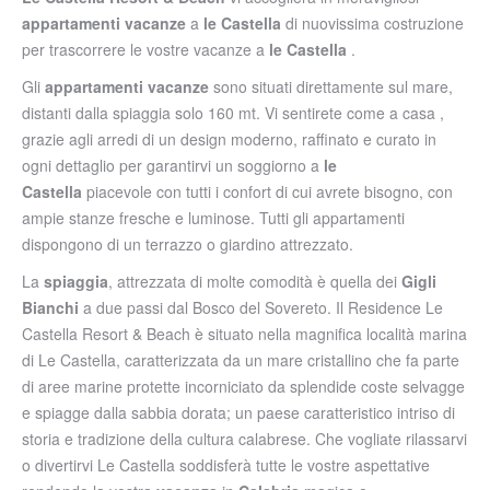
appartamenti vacanze
a
le Castella
di nuovissima costruzione
per trascorrere le vostre vacanze a
le Castella
.
Gli
appartamenti vacanze
sono situati direttamente sul mare,
distanti dalla spiaggia solo 160 mt. Vi sentirete come a casa ,
grazie agli arredi di un design moderno, raffinato e curato in
ogni dettaglio per garantirvi un soggiorno a
le
Castella
piacevole con tutti i confort di cui avrete bisogno, con
ampie stanze fresche e luminose. Tutti gli appartamenti
dispongono di un terrazzo o giardino attrezzato.
La
spiaggia
, attrezzata di molte comodità è quella dei
Gigli
Bianchi
a due passi dal Bosco del Sovereto. Il Residence Le
Castella Resort & Beach è situato nella magnifica località marina
di Le Castella, caratterizzata da un mare cristallino che fa parte
di aree marine protette incorniciato da splendide coste selvagge
e spiagge dalla sabbia dorata; un paese caratteristico intriso di
storia e tradizione della cultura calabrese. Che vogliate rilassarvi
o divertirvi Le Castella soddisferà tutte le vostre aspettative