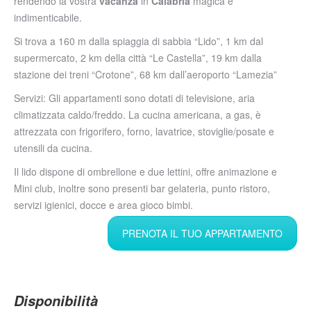
rendendo la vostra
vacanza
in
Calabria
magica e
indimenticabile.
Si trova a 160 m dalla spiaggia di sabbia “Lido”, 1 km dal
supermercato, 2 km della città “Le Castella”, 19 km dalla
stazione dei treni “Crotone”, 68 km dall’aeroporto “Lamezia”
Servizi: Gli appartamenti sono dotati di televisione, aria
climatizzata caldo/freddo. La cucina americana, a gas, è
attrezzata con frigorifero, forno, lavatrice, stoviglie/posate e
utensili da cucina.
Il lido dispone di ombrellone e due lettini, offre animazione e
Mini club, inoltre sono presenti bar gelateria, punto ristoro,
servizi igienici, docce e area gioco bimbi.
PRENOTA IL TUO APPARTAMENTO
Disponibilità