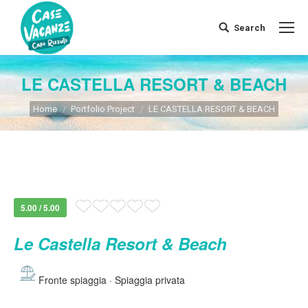
Search
Search:
LE CASTELLA RESORT & BEACH
You are here:
Home
Portfolio Project
LE CASTELLA RESORT & BEACH
5.00 / 5.00
Le Castella Resort & Beach
Fronte spiaggia · Spiaggia privata