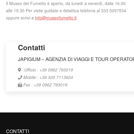
Il Museo del Fumetto è aperto, da lunedì a venerdì, dalle 16.00
alle 19.30 Per visite guidate e didattica telefona al 333 5057534
oppure scrivi a
info@museofumetto.it
Contatti
JAPIGIUM – AGENZIA DI VIAGGI E TOUR OPERATO
Ufficio : +39 0962 793019
Mobile : +39 320 7113624
Fax : +39 0962 793019
CONTATTI