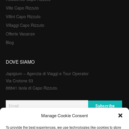
Ville Capo Rizzuto
Villini Capo Rizzuto
Villaggi Capo Rizzuto
Offerte Vacanze
Blog
DOVE SIAMO
Japigium – Agenzia di Viaggi e Tour Operator
Via Crotone 53
88841 Isola di Capo Rizzuto.
Manage Cookie Consent
PARTNER E AGENZIE
To provide the best experiences, we use technologies like cookies to store