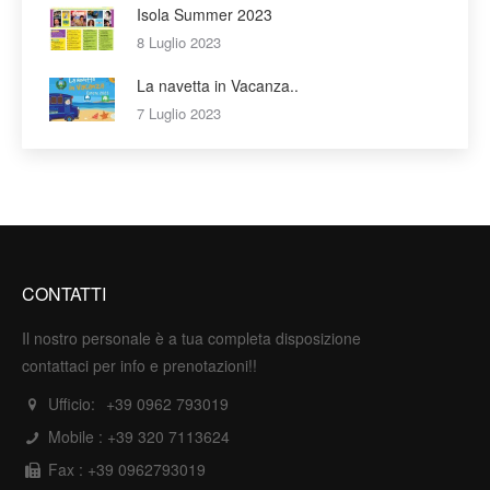
Isola Summer 2023
8 Luglio 2023
La navetta in Vacanza..
7 Luglio 2023
CONTATTI
Il nostro personale è a tua completa disposizione
contattaci per info e prenotazioni!!
Ufficio:
+39 0962 793019
Mobile :
+39 320 7113624
Fax : +39 0962793019