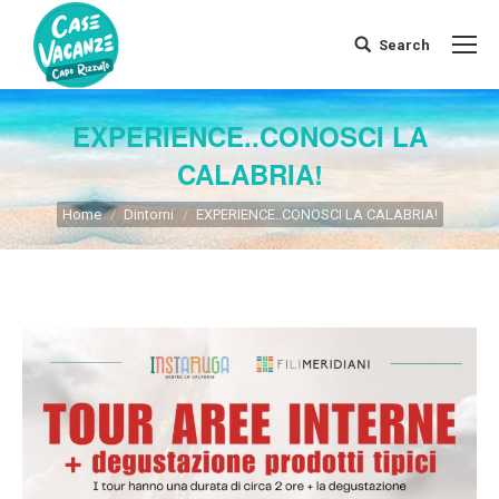
Search
Search:
EXPERIENCE..CONOSCI LA
CALABRIA!
You are here:
Home
Dintorni
EXPERIENCE..CONOSCI LA CALABRIA!