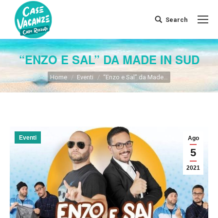
Search
Search:
“ENZO E SAL” DA MADE IN SUD
You are here:
Home
Eventi
“Enzo e Sal” da Made…
Eventi
Ago
5
2021