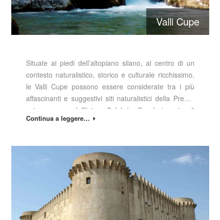
Valli Cupe
Situate ai piedi dell’altopiano silano, al centro di un
contesto naturalistico, storico e culturale ricchissimo,
le Valli Cupe possono essere considerate tra i più
affascinanti e suggestivi siti naturalistici della Presila
catanzarese e dell’intera Calabria. Con le incantevoli
Continua a leggere…
cascate immerse in luoghi incontaminati, i canyon che
celano tesori di biodiversità….