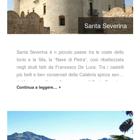
Santa Severina
Santa Severina è n piccolo paese tra le coste dello
Ionio e la Sila, la “Nave di Pietra”, così ribattezzata
negli studi fatti da Francesco De Luca. Tra i castelli
più belli e ben conservati della Calabria spicca senza
dubbio alcuno il castello normanno di Santa Severina,
Continua a leggere…
detto anche di….