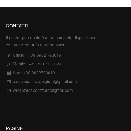
CONTATTI
Il nostro personale è a tua completa disposizione
contattaci per info e prenotazioni!!
Ufficio:
+39 0962 793019
Mobile :
+39 320 7113624
Fax : +39 0962793019
casevacanze.japigium@gmail.com
vacanzecaporizzuto@gmail.com
PAGINE