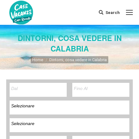
Search
Search:
DINTORNI, COSA VEDERE IN
CALABRIA
You are here:
Home
Dintorni, cosa vedere in Calabria