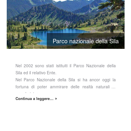
Parco nazionale della Sila
Nel 2002 sono stati istituiti il Parco Nazionale della
Sila ed il relativo Ente.
Nel Parco Nazionale della Sila si ha ancor oggi la
fortuna di poter ammirare delle realtà naturali di
grande interesse.
Continua a leggere…
L’ Ente Parco Nazionale della Sila gestisce alcune fra
le zone più suggestive e selvagge della….