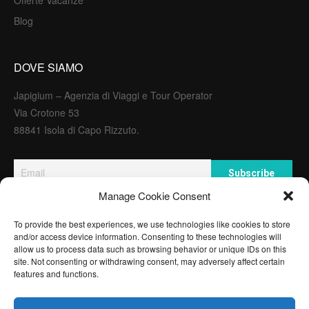
Offerte Vacanze
Blog
DOVE SIAMO
Japigium – Agenzia di Viaggi e Tour Operator
Via Crotone 53
88841 Isola di Capo Rizzuto.
Manage Cookie Consent
PARTNER E AGENZIE
To provide the best experiences, we use technologies like cookies to store
and/or access device information. Consenting to these technologies will
allow us to process data such as browsing behavior or unique IDs on this
site. Not consenting or withdrawing consent, may adversely affect certain
features and functions.
Copyright © 2017. JAPIGIUM AGENZIA VIAGGI E TOUR
OPERATOR AUTORIZZAZIONE APERTURA AGENZIA N.