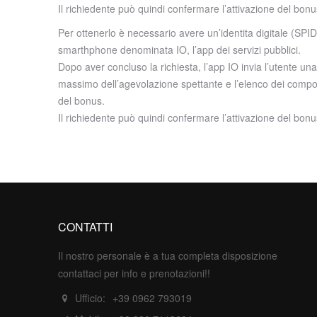
Il richiedente può quindi confermare l’attivazione del bon
Per ottenerlo è necessario avere un’identita digitale (SPID 
smarthphone denominata IO, l’app dei servizi pubblici.
Dopo aver concluso la richiesta, l’app IO invia l’utente un
massimo dell’agevolazione spettante e l’elenco dei compone
del bonus.
Il richiedente può quindi confermare l’attivazione del bon
CONTATTI
Il nostro personale è a tua completa disposizione
contattaci per info e prenotazioni!!
Ufficio:
+39 0962 793019