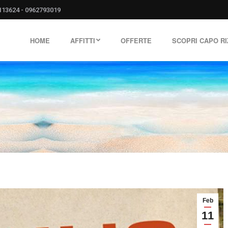
113624
-
0962793019
HOME
AFFITTI
OFFERTE
SCOPRI CAPO R
Feb
11