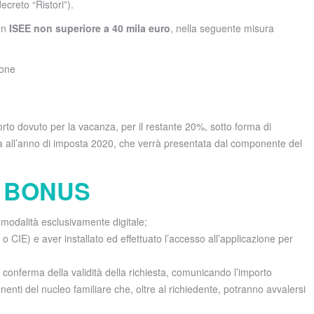
creto “Ristori”).
con
ISEE non superiore a 40 mila euro
, nella seguente misura
sone
porto dovuto per la vacanza, per il restante 20%, sotto forma di
iva all’anno di imposta 2020, che verrà presentata dal componente del
L BONUS
 modalità esclusivamente digitale;
o CIE) e aver installato ed effettuato l’accesso all’applicazione per
a conferma della validità della richiesta, comunicando l’importo
nti del nucleo familiare che, oltre al richiedente, potranno avvalersi