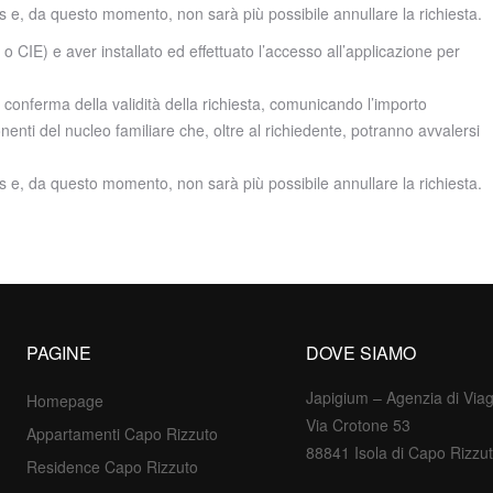
us e, da questo momento, non sarà più possibile annullare la richiesta.
o CIE) e aver installato ed effettuato l’accesso all’applicazione per
a conferma della validità della richiesta, comunicando l’importo
nti del nucleo familiare che, oltre al richiedente, potranno avvalersi
us e, da questo momento, non sarà più possibile annullare la richiesta.
PAGINE
DOVE SIAMO
Japigium – Agenzia di Via
Homepage
Via Crotone 53
Appartamenti Capo Rizzuto
88841 Isola di Capo Rizzut
Residence Capo Rizzuto