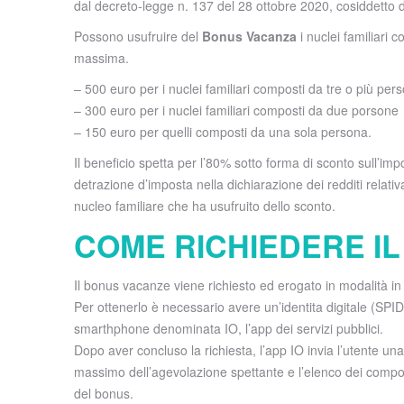
dal decreto-legge n. 137 del 28 ottobre 2020, cosiddetto de
Possono usufruire del
Bonus Vacanza
i nuclei familiari 
massima.
– 500 euro per i nuclei familiari composti da tre o più per
– 300 euro per i nuclei familiari composti da due porsone
– 150 euro per quelli composti da una sola persona.
Il beneficio spetta per l’80% sotto forma di sconto sull’im
detrazione d’imposta nella dichiarazione dei redditi relat
nucleo familiare che ha usufruito dello sconto.
COME RICHIEDERE I
Il bonus vacanze viene richiesto ed erogato in modalità in
Per ottenerlo è necessario avere un’identita digitale (SPID 
smarthphone denominata IO, l’app dei servizi pubblici.
Dopo aver concluso la richiesta, l’app IO invia l’utente un
massimo dell’agevolazione spettante e l’elenco dei compone
del bonus.